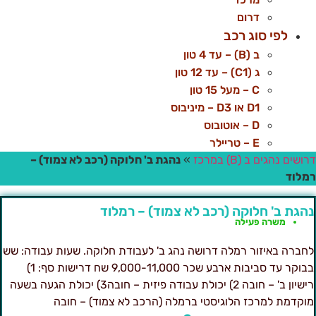
דרום
לפי סוג רכב
ב (B) – עד 4 טון
ג (C1) – עד 12 טון
C – מעל 15 טון
D1 או D3 – מיניבוס
D – אוטובוס
E – טריילר
ושים נהגים ב (B) במרכז
»
נהגת ב' חלוקה (רכב לא צמוד) –
מלוד
הגת ב' חלוקה (רכב לא צמוד) – רמלוד
משרה פעילה
חברה באיזור רמלה דרושה נהג ב' לעבודת חלוקה. שעות עבודה: שש
בבוקר עד סביבות ארבע שכר 9,000-11,000 שח דרישות סף: 1)
רישיון ב' – חובה 2) יכולת עבודה פיזית – חובה3) יכולת הגעה בשעה
וקדמת למרכז הלוגיסטי ברמלה (הרכב לא צמוד) – חובה