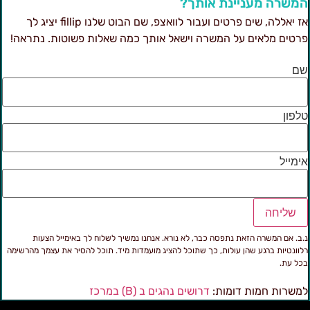
משרה מעניינת אותך?
אז יאללה, שים פרטים ועבור לוואצפ, שם הבוט שלנו fillip יציג לך
רטים מלאים על המשרה וישאל אותך כמה שאלות פשוטות. נתראה!
ם
לפון
ימייל
שליחה
.ב. אם המשרה הזאת נתפסה כבר, לא נורא. אנחנו נמשיך לשלוח לך באימייל הצעות
לוונטיות ברגע שהן עולות, כך שתוכל להציג מועמדות מיד. תוכל להסיר את עצמך מהרשימה
כל עת.
משרות חמות דומות:
דרושים נהגים ב (B) במרכז