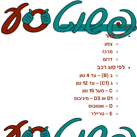
לג
תוכן
פריט
לפי אזור
צפון
מרכז
דרום
לפי סוג רכב
ב (B) – עד 4 טון
ג (C1) – עד 12 טון
C – מעל 15 טון
D1 או D3 – מיניבוס
D – אוטובוס
E – טריילר