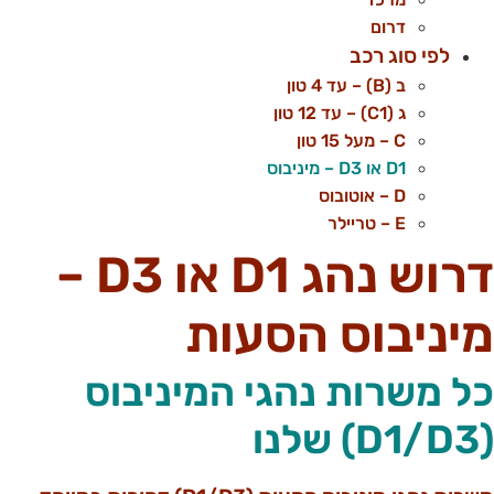
דרום
לפי סוג רכב
ב (B) – עד 4 טון
ג (C1) – עד 12 טון
C – מעל 15 טון
D1 או D3 – מיניבוס
D – אוטובוס
E – טריילר
דרוש נהג D1 או D3 –
יניבוס הסעות
ל משרות נהגי המיניבוס
) שלנו