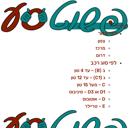
לג
תוכן
פריט
לפי אזור
צפון
מרכז
דרום
לפי סוג רכב
ב (B) – עד 4 טון
ג (C1) – עד 12 טון
C – מעל 15 טון
D1 או D3 – מיניבוס
D – אוטובוס
E – טריילר