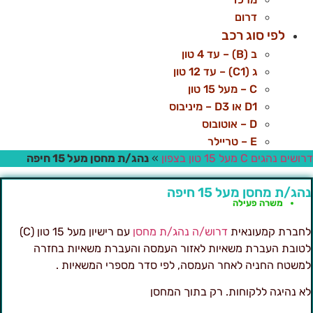
דרום
לפי סוג רכב
ב (B) – עד 4 טון
ג (C1) – עד 12 טון
C – מעל 15 טון
D1 או D3 – מיניבוס
D – אוטובוס
E – טריילר
ושים נהגים C מעל 15 טון בצפון
»
נהג/ת מחסן מעל 15 חיפה
הג/ת מחסן מעל 15 חיפה
משרה פעילה
חברת קמעונאית
דרוש/ה נהג/ת מחסן
עם רישיון מעל 15 טון (C)
טובת העברת משאיות לאזור העמסה והעברת משאיות בחזרה
משטח החניה לאחר העמסה, לפי סדר מספרי המשאיות .
א נהיגה ללקוחות. רק בתוך המחסן