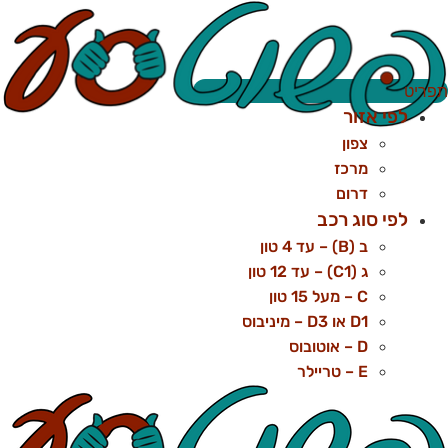
לג
תוכן
פריט
לפי אזור
צפון
מרכז
דרום
לפי סוג רכב
ב (B) – עד 4 טון
ג (C1) – עד 12 טון
C – מעל 15 טון
D1 או D3 – מיניבוס
D – אוטובוס
E – טריילר