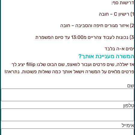
רישות סף:
ן C – חובה
רים חיפה והסביבה – חובה
ד צהריים מ13:00 עד סיום המשמרת
מים א-ה בלבד
משרה מעניינת אותך?
אז יאללה, שים פרטים ועבור לוואצפ, שם הבוט שלנו fillip יציג לך
רטים מלאים על המשרה וישאל אותך כמה שאלות פשוטות. נתראה!
ם
לפון
ימייל