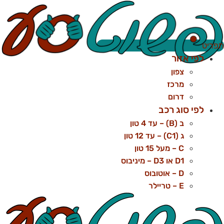
לג
תוכן
פריט
לפי אזור
צפון
מרכז
דרום
לפי סוג רכב
ב (B) – עד 4 טון
ג (C1) – עד 12 טון
C – מעל 15 טון
D1 או D3 – מיניבוס
D – אוטובוס
E – טריילר