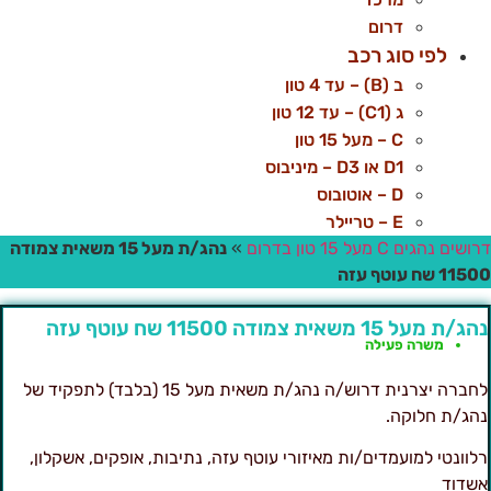
דרום
לפי סוג רכב
ב (B) – עד 4 טון
ג (C1) – עד 12 טון
C – מעל 15 טון
D1 או D3 – מיניבוס
D – אוטובוס
E – טריילר
ושים נהגים C מעל 15 טון בדרום
»
נהג/ת מעל 15 משאית צמודה
11 שח עוטף עזה
ג/ת מעל 15 משאית צמודה 11500 שח עוטף עזה
משרה פעילה
לחברה יצרנית דרוש/ה נהג/ת משאית מעל 15 (בלבד) לתפקיד של
הג/ת חלוקה.
לוונטי למועמדים/ות מאיזורי עוטף עזה, נתיבות, אופקים, אשקלון,
שדוד