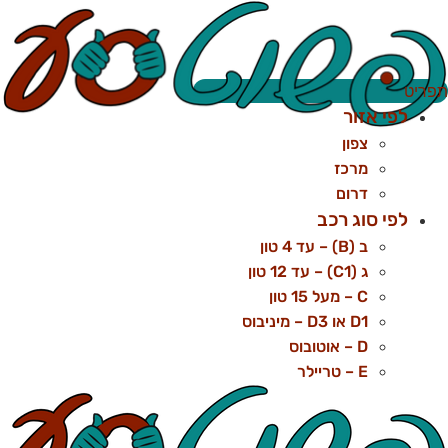
לג
תוכן
פריט
לפי אזור
צפון
מרכז
דרום
לפי סוג רכב
ב (B) – עד 4 טון
ג (C1) – עד 12 טון
C – מעל 15 טון
D1 או D3 – מיניבוס
D – אוטובוס
E – טריילר