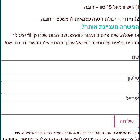
ל 15 טון – חובה
לת הגעה עצמאית לראשלצ – חובה
משרה מעניינת אותך?
אז יאללה, שים פרטים ועבור לוואצפ, שם הבוט שלנו fillip יציג לך
רטים מלאים על המשרה וישאל אותך כמה שאלות פשוטות. נתראה!
ם
לפון
ימייל
שליחה
.ב. אם המשרה הזאת נתפסה כבר, לא נורא. אנחנו נמשיך לשלוח לך באימייל הצעות
לוונטיות ברגע שהן עולות, כך שתוכל להציג מועמדות מיד. תוכל להסיר את עצמך מהרשימה