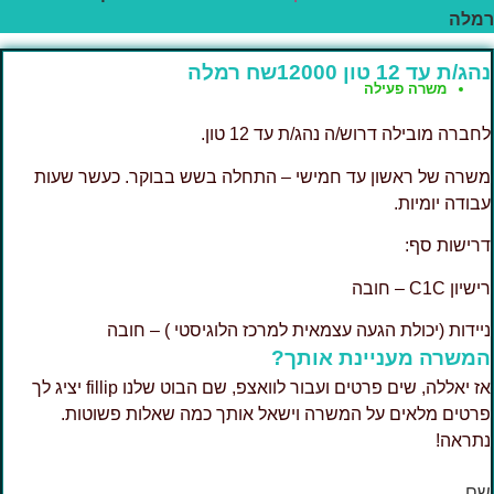
מלה
ג/ת עד 12 טון 12000שח רמלה
משרה פעילה
חברה מובילה דרוש/ה נהג/ת עד 12 טון.
שרה של ראשון עד חמישי – התחלה בשש בבוקר. כעשר שעות
בודה יומיות.
רישות סף:
שיון C1C – חובה
יידות (יכולת הגעה עצמאית למרכז הלוגיסטי ) – חובה
משרה מעניינת אותך?
אז יאללה, שים פרטים ועבור לוואצפ, שם הבוט שלנו fillip יציג לך
רטים מלאים על המשרה וישאל אותך כמה שאלות פשוטות.
תראה!
ם