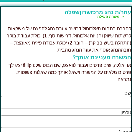
וזר/ת נהג מרכזשרוןשפלה
משרה פעילה
חברה בתחום האלכוהול דרושה עוזרת נהג להפצה של משקאות
לרשתות שיווק וחנויות אלכוהול. דרישות סף: 1) יכולת עבודת בוקר
(התחלה בשש בבוקר) – חובה 2) יכולת עבודה פיזית מאומצת –
ובההנהג אוסף את עוזר הנהג מהבית
משרה מעניינת אותך?
אז יאללה, שים פרטים ועבור לוואצפ, שם הבוט שלנו fillip יציג לך
רטים מלאים על המשרה וישאל אותך כמה שאלות פשוטות.
תראה!
ם
לפון