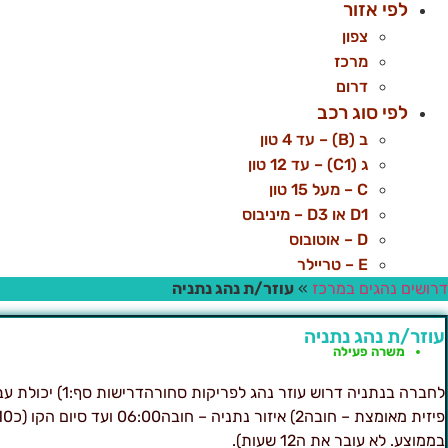
לפי אזור
צפון
מרכז
דרום
לפי סוג רכב
ב (B) – עד 4 טון
ג (C1) – עד 12 טון
C – מעל 15 טון
D1 או D3 – מיניבוס
D – אוטובוס
E – טריילר
דרושים נהגים במרכז
»
עוזר/ת נהג נתניה
עוזר/ת נהג נתניה
משרה פעילה
לחברה בנתניה דרוש עוזר נהג לפריקות סחורהדרישו
בממוצע. לא עובר את ה12 שעות).