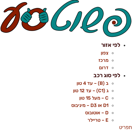
לפי אזור
צפון
מרכז
דרום
לפי סוג רכב
ב (B) – עד 4 טון
ג (C1) – עד 12 טון
C – מעל 15 טון
D1 או D3 – מיניבוס
D – אוטובוס
E – טריילר
תפריט