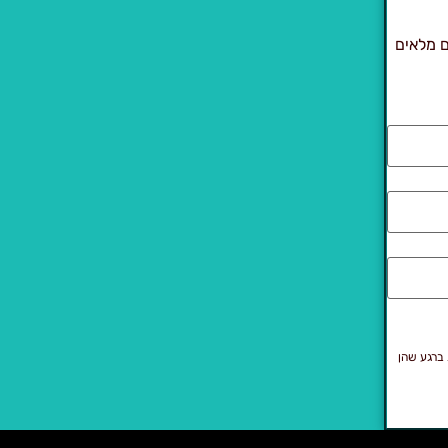
 fillip יציג לך פרטים מלאים
 ברגע שהן