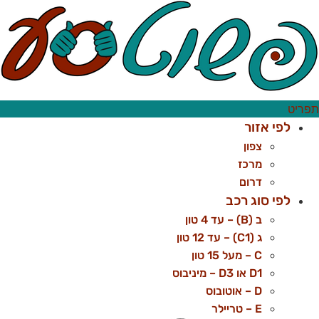
לג
תוכן
תפריט
לפי אזור
צפון
מרכז
דרום
לפי סוג רכב
ב (B) – עד 4 טון
ג (C1) – עד 12 טון
C – מעל 15 טון
D1 או D3 – מיניבוס
D – אוטובוס
E – טריילר