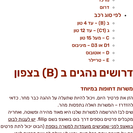
דרום
לפי סוג רכב
ב (B) – עד 4 טון
ג (C1) – עד 12 טון
C – מעל 15 טון
D1 או D3 – מיניבוס
D – אוטובוס
E – טריילר
רושים נהגים ב (B) בצפון
שרות דחופות במיוחד
זן את פרטיך היום, ויכול להיות שתעלה על ההגה כבר מחר. כדאי
הזדרז – המשרות האלה נתפסות מהר.
ים לב! ההרשמה למשרות שלנו היא מאוד מהירה ופשוטה, ואחריה
קבלים פרטים נוספים דרך בוט בוואצפ בשם fillip.
יש לענות לבוט
וואצפ לפני שמגישים מועמדות למשרה נוספת
(הבוט יכול לתת פרטים