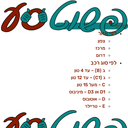
לג
תוכן
פריט
לפי אזור
צפון
מרכז
דרום
לפי סוג רכב
ב (B) – עד 4 טון
ג (C1) – עד 12 טון
C – מעל 15 טון
D1 או D3 – מיניבוס
D – אוטובוס
E – טריילר