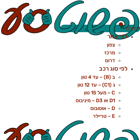
לג
תוכן
פריט
לפי אזור
צפון
מרכז
דרום
לפי סוג רכב
ב (B) – עד 4 טון
ג (C1) – עד 12 טון
C – מעל 15 טון
D1 או D3 – מיניבוס
D – אוטובוס
E – טריילר