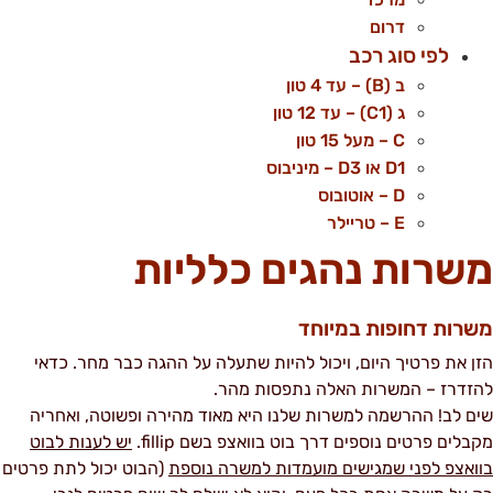
דרום
לפי סוג רכב
ב (B) – עד 4 טון
ג (C1) – עד 12 טון
C – מעל 15 טון
D1 או D3 – מיניבוס
D – אוטובוס
E – טריילר
שרות נהגים כלליות
שרות דחופות במיוחד
זן את פרטיך היום, ויכול להיות שתעלה על ההגה כבר מחר. כדאי
הזדרז – המשרות האלה נתפסות מהר.
ים לב! ההרשמה למשרות שלנו היא מאוד מהירה ופשוטה, ואחריה
קבלים פרטים נוספים דרך בוט בוואצפ בשם fillip.
יש לענות לבוט
וואצפ לפני שמגישים מועמדות למשרה נוספת
(הבוט יכול לתת פרטים